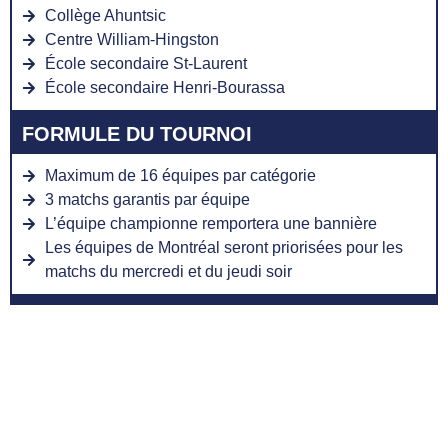
Collège Ahuntsic
Centre William-Hingston
École secondaire St-Laurent
École secondaire Henri-Bourassa
FORMULE DU TOURNOI
Maximum de 16 équipes par catégorie
3 matchs garantis par équipe
L’équipe championne remportera une bannière
Les équipes de Montréal seront priorisées pour les
matchs du mercredi et du jeudi soir
FRAIS D'INSCRIPTION
Atome : 475$
Benjamin : 475$
Cadet AA : 475$
Juvénile AA (Cadet AAA) : 475$